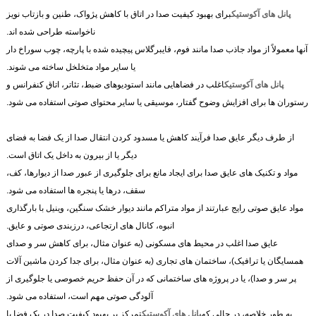
پانل های آکوستیک
برای بهبود کیفیت صدا در اتاق با کاهش پژواک، طنین و بازتاب نویز
ناخواسته طراحی شده اند.
آنها معمولاً از مواد جاذب صدا مانند فوم، فایبرگلاس پیچیده شده با پارچه، چوب سوراخ دار
یا سایر مواد متخلخل ساخته می شوند.
پانل های آکوستیک
اغلب در فضاهایی مانند استودیوهای ضبط، تئاتر، اتاق کنفرانس و
رستوران ها برای افزایش وضوح گفتار، موسیقی یا سایر محتوای صوتی استفاده می شود.
از طرف دیگر عایق صدا فرآیند کاهش یا مسدود کردن انتقال صدا از یک فضا به فضای
دیگر یا از بیرون به داخل یک اتاق است.
مواد و تکنیک های عایق صدا برای ایجاد مانع برای جلوگیری از عبور صدا از دیوارها، کف،
سقف، درها یا پنجره ها استفاده می شود.
مواد عایق صوتی رایج عبارتند از مواد متراکم مانند دیوار خشک سنگین، وینیل با بارگذاری
انبوه، کانال های ارتجاعی، درزبندی صوتی و عایق.
عایق صدا اغلب در محیط های مسکونی (به عنوان مثال، برای کاهش سر و صدای
همسایگان یا ترافیک)، ساختمان های تجاری (به عنوان مثال، برای جدا کردن ماشین آلات
پر سر و صدا)، یا در پروژه های ساختمانی که در آن حفظ حریم خصوصی یا جلوگیری از
آلودگی صوتی مهم است، استفاده می شود.
به طور خلاصه، در حالی که
پانل های آکوستیک
تمرکز بر بهبود کیفیت صدا در یک فضا با