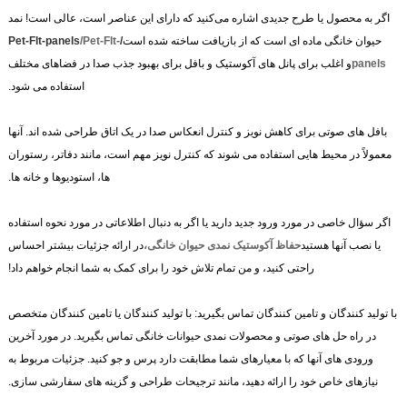
اگر به محصول یا طرح جدیدی اشاره می‌کنید که دارای این عناصر است، عالی است! نمد
حیوان خانگی ماده ای است که از بازیافت ساخته شده است
/Pet-Flt-panels
/Pet-Flt-
panels
و اغلب برای پانل های آکوستیک و بافل برای بهبود جذب صدا در فضاهای مختلف
استفاده می شود.
بافل های صوتی برای کاهش نویز و کنترل انعکاس صدا در یک اتاق طراحی شده اند. آنها
معمولاً در محیط هایی استفاده می شوند که کنترل نویز مهم است، مانند دفاتر، رستوران
ها، استودیوها و خانه ها.
اگر سؤال خاصی در مورد ورود جدید دارید یا اگر به دنبال اطلاعاتی در مورد نحوه استفاده
یا نصب آنها هستید
حفاظ آکوستیک نمدی حیوان خانگی،
در ارائه جزئیات بیشتر احساس
راحتی کنید، و من تمام تلاش خود را برای کمک به شما انجام خواهم داد!
با تولید کنندگان و تامین کنندگان تماس بگیرید: با تولید کنندگان یا تامین کنندگان متخصص
در راه حل های صوتی و محصولات نمدی حیوانات خانگی تماس بگیرید. در مورد آخرین
ورودی های آنها که با معیارهای شما مطابقت دارد پرس و جو کنید. جزئیات مربوط به
نیازهای خاص خود را ارائه دهید، مانند ترجیحات طراحی و گزینه های سفارشی سازی.